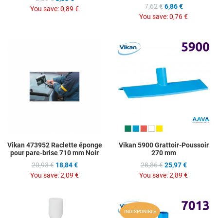
7,62 €
6,86 €
You save:
0,89 €
You save:
0,76 €
Add to Wishlist
A
Add to Compare
A
Quick View
Q
Vikan 473952 Raclette éponge
Vikan 5900 Grattoir-Poussoir
pour pare-brise 710 mm Noir
270 mm
20,93 €
18,84 €
28,86 €
25,97 €
You save:
2,09 €
You save:
2,89 €
Add to Wishlist
A
INDISPONIBLE