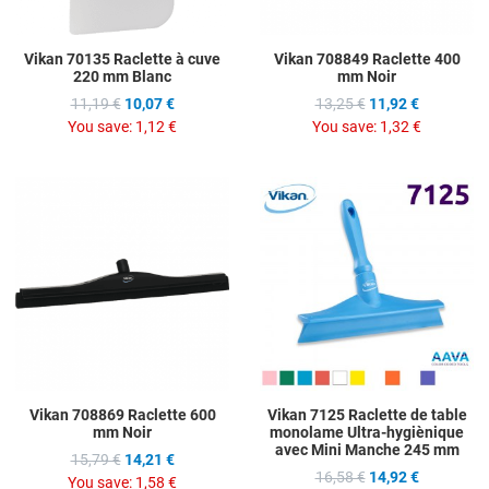
Vikan 70135 Raclette à cuve
Vikan 708849 Raclette 400
220 mm Blanc
mm Noir
11,19 €
10,07 €
13,25 €
11,92 €
You save:
1,12 €
You save:
1,32 €
Add to Wishlist
A
Add to Compare
A
Quick View
Q
Vikan 708869 Raclette 600
Vikan 7125 Raclette de table
mm Noir
monolame Ultra-hygiènique
avec Mini Manche 245 mm
15,79 €
14,21 €
16,58 €
14,92 €
You save:
1,58 €