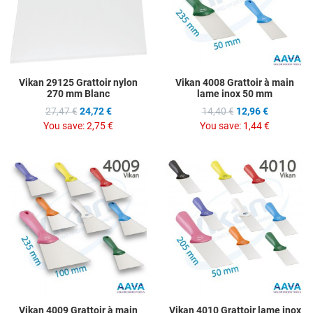
Quick View
Q
Vikan 29125 Grattoir nylon
Vikan 4008 Grattoir à main
270 mm Blanc
lame inox 50 mm
27,47 €
24,72 €
14,40 €
12,96 €
You save:
2,75 €
You save:
1,44 €
Add to Wishlist
A
Add to Compare
A
Quick View
Q
Vikan 4009 Grattoir à main
Vikan 4010 Grattoir lame inox