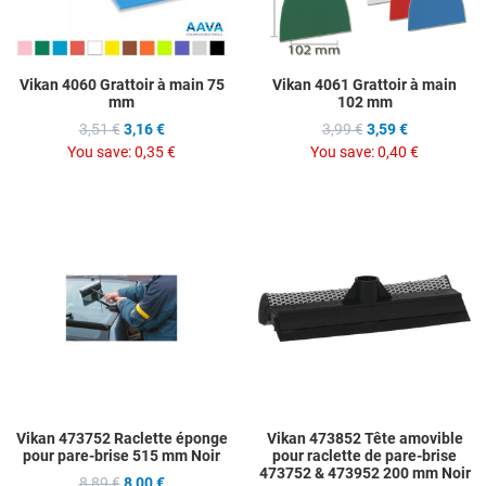
Vikan 4060 Grattoir à main 75
Vikan 4061 Grattoir à main
mm
102 mm
3,51 €
3,16 €
3,99 €
3,59 €
You save:
0,35 €
You save:
0,40 €
Add to Wishlist
A
Add to Compare
A
Quick View
Q
Vikan 473752 Raclette éponge
Vikan 473852 Tête amovible
pour pare-brise 515 mm Noir
pour raclette de pare-brise
473752 & 473952 200 mm Noir
8,89 €
8,00 €