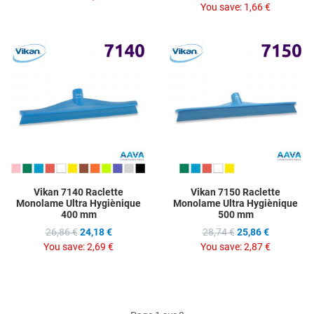
You save:
1,66 €
Add to Wishlist
A
Add to Compare
A
Quick View
Q
Vikan 7140 Raclette
Vikan 7150 Raclette
Monolame Ultra Hygiènique
Monolame Ultra Hygiènique
400 mm
500 mm
26,86 €
24,18 €
28,74 €
25,86 €
You save:
2,69 €
You save:
2,87 €