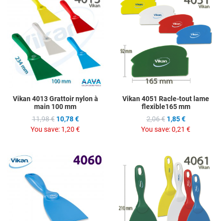
Add to Compare
A
Quick View
Q
Vikan 4013 Grattoir nylon à
Vikan 4051 Racle-tout lame
main 100 mm
flexible165 mm
11,98 €
10,78 €
2,06 €
1,85 €
You save:
1,20 €
You save:
0,21 €
Add to Wishlist
A
Add to Compare
A
Quick View
Q