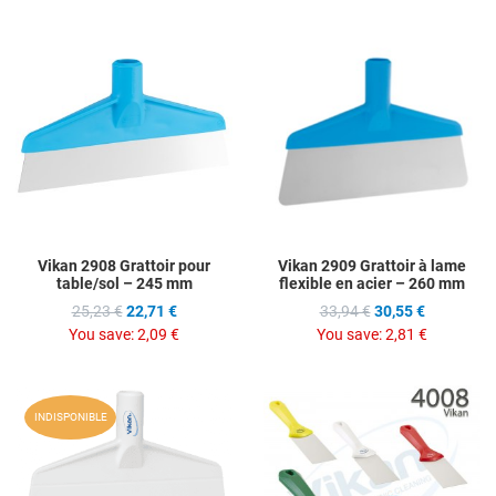
Add to Wishlist
A
Add to Compare
A
Quick View
Q
Vikan 2908 Grattoir pour
Vikan 2909 Grattoir à lame
table/sol – 245 mm
flexible en acier – 260 mm
25,23 €
22,71 €
33,94 €
30,55 €
You save:
2,09 €
You save:
2,81 €
Add to Wishlist
A
INDISPONIBLE
Add to Compare
A