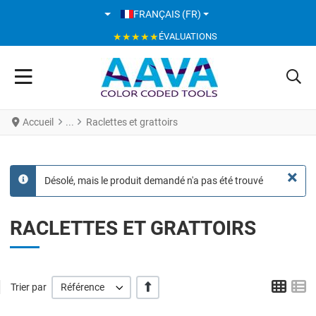
SÉLECTIONNEZ VOTRE LANGUE
FRANÇAIS (FR)
★★★★★
ÉVALUATIONS
Accueil
Raclettes et grattoirs
×
Désolé, mais le produit demandé n'a pas été trouvé
info
RACLETTES ET GRATTOIRS
Grid
L
' +/-'
Trier par
Référence