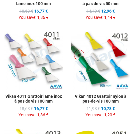
lame inox 100 mm
à pas de vis 50 mm
18,63 €
16,77 €
14,40 €
12,96 €
You save:
1,86 €
You save:
1,44 €
Add to Wishlist
A
Add to Compare
A
Quick View
Q
Vikan 4011 Grattoir lame inox
Vikan 4012 Grattoir nylon à
à pas de vis 100 mm
pas-de-vis 100 mm
18,63 €
16,77 €
11,98 €
10,78 €
You save:
1,86 €
You save:
1,20 €
Add to Wishlist
A