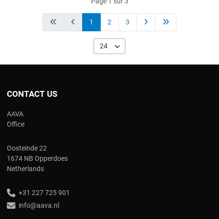
Page 1 sur 3
1
2
3
24
CONTACT US
AAVA
Office
Oosteinde 22
1674 NB Opperdoes
Netherlands
+31 227 725 901
info@aava.nl