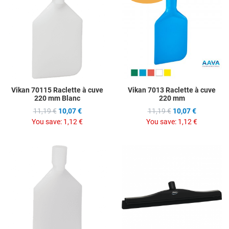
Add to Compare
A
Quick View
Q
Vikan 70115 Raclette à cuve
Vikan 7013 Raclette à cuve
220 mm Blanc
220 mm
11,19 €
10,07 €
11,19 €
10,07 €
You save:
1,12 €
You save:
1,12 €
Add to Wishlist
A
Add to Compare
A
Quick View
Q