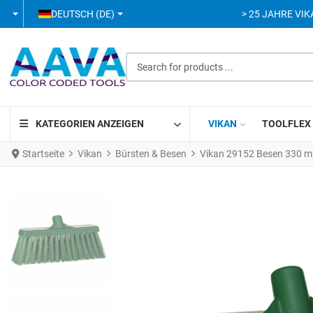
SPRACHE AUSWÄHLEN
DEUTSCH (DE)
> 25 JAHRE VIK
Search for products ...
KATEGORIEN ANZEIGEN
VIKAN
TOOLFLEX
Startseite
Vikan
Bürsten & Besen
Vikan 29152 Besen 330 mm