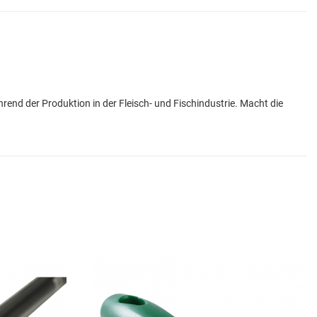
end der Produktion in der Fleisch- und Fischindustrie. Macht die
Add to Wishlist
A
Add to Compare
A