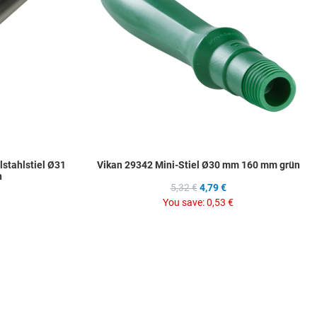
Quick View
Q
stahlstiel Ø31
Vikan 29342 Mini-Stiel Ø30 mm 160 mm grün
n
5,32 €
4,79 €
You save:
0,53 €