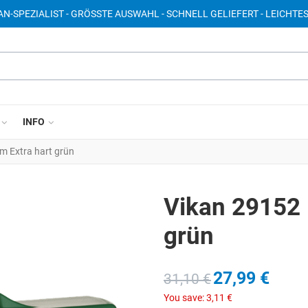
AN-SPEZIALIST - GRÖSSTE AUSWAHL - SCHNELL GELIEFERT - LEICHTE
INFO
 Extra hart grün
Vikan 29152 
grün
27,99 €
31,10 €
You save:
3,11 €