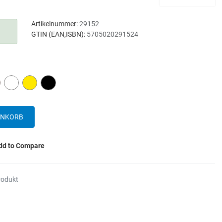
Artikelnummer:
29152
GTIN (EAN,ISBN):
5705020291524
D
WHITE
YELLOW
BLACK
dd to Compare
rodukt