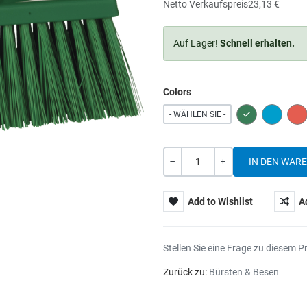
Netto Verkaufspreis
23,13 €
Auf Lager!
Schnell erhalten.
Colors
GREEN
BLUE
RE
- WÄHLEN SIE -
Menge
-
+
Add to Wishlist
A
Stellen Sie eine Frage zu diesem P
Zurück zu:
Bürsten & Besen