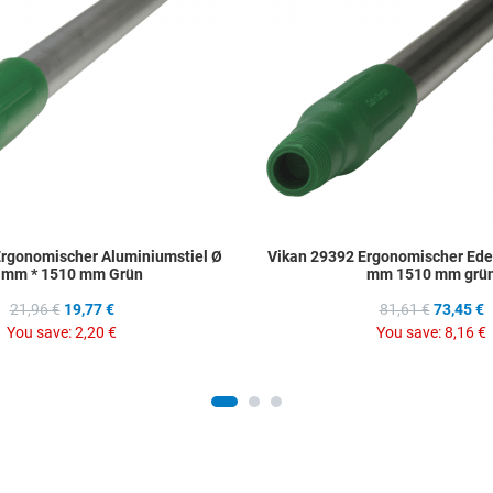
Quick View
Ergonomischer Aluminiumstiel Ø
Vikan 29392 Ergonomischer Edel
 mm * 1510 mm Grün
mm 1510 mm grü
21,96 €
19,77 €
81,61 €
73,45 €
You save:
2,20 €
You save:
8,16 €