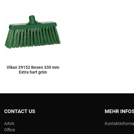
Add to Wishlist
Add to Compare
Quick View
Vikan 29152 Besen 330 mm
Extra hart grün
CONTACT US
MEHR INFO
AAVA
Kontaktinforma
Office