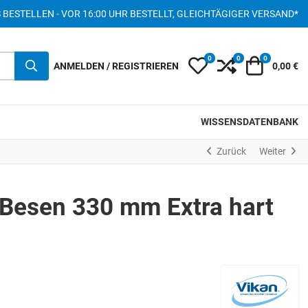
S BESTELLEN - VOR 16:00 UHR BESTELLT, GLEICHTÄGIGER VERSAND*
0
0
0
My Wishlist
Compare
Warenkor
ANMELDEN / REGISTRIEREN
0,00 €
WISSENSDATENBANK
Zurück
Weiter
Besen 330 mm Extra hart