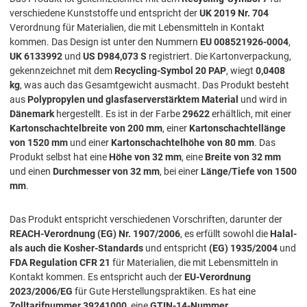
verschiedene Kunststoffe und entspricht der
UK 2019 Nr. 704
Verordnung für Materialien, die mit Lebensmitteln in Kontakt
kommen. Das Design ist unter den Nummern
EU 008521926-0004
,
UK 6133992
und
US D984,073 S
registriert. Die Kartonverpackung,
gekennzeichnet mit dem
Recycling-Symbol 20 PAP
, wiegt
0,0408
kg
, was auch das Gesamtgewicht ausmacht. Das Produkt besteht
aus
Polypropylen und glasfaserverstärktem Material
und wird in
Dänemark
hergestellt. Es ist in der Farbe
29622
erhältlich, mit einer
Kartonschachtelbreite von 200 mm
, einer
Kartonschachtellänge
von 1520 mm
und einer
Kartonschachtelhöhe von 80 mm
. Das
Produkt selbst hat eine
Höhe von 32 mm
, eine
Breite von 32 mm
und einen
Durchmesser von 32 mm
, bei einer
Länge/Tiefe von 1500
mm
.
Das Produkt entspricht verschiedenen Vorschriften, darunter der
REACH-Verordnung (EG) Nr. 1907/2006
, es erfüllt sowohl die
Halal-
als auch die Kosher-Standards
und entspricht
(EG) 1935/2004
und
FDA Regulation CFR 21
für Materialien, die mit Lebensmitteln in
Kontakt kommen. Es entspricht auch der
EU-Verordnung
2023/2006/EG
für Gute Herstellungspraktiken. Es hat eine
Zolltarifnummer 39241000
, eine
GTIN-14-Nummer