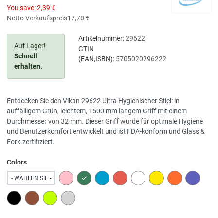
You save:
2,39 €
Netto Verkaufspreis
17,78 €
Artikelnummer:
29622
Auf Lager!
GTIN
Schnell
(EAN,ISBN):
5705020296222
erhalten.
Entdecken Sie den Vikan 29622 Ultra Hygienischer Stiel: in
auffälligem Grün, leichtem, 1500 mm langem Griff mit einem
Durchmesser von 32 mm. Dieser Griff wurde für optimale Hygiene
und Benutzerkomfort entwickelt und ist FDA-konform und Glass &
Fork-zertifiziert.
Colors
PINK
GREEN
BLUE
RED
WHITE
YELLOW
ORANGE
PURPLE
- WÄHLEN SIE -
BLACK
BROWN
LIME
GREY