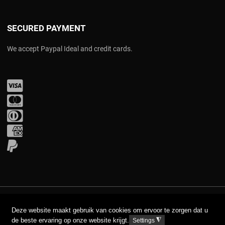
SECURED PAYMENT
We accept Paypal Ideal and credit cards.
Visa
Mastercard
Diners Club
Amex
PayPal
COPYRIGHT © 2017 AAVA. ALL RIGHTS RESERVED.
Deze website maakt gebruik van cookies om ervoor te zorgen dat u
de beste ervaring op onze website krijgt.
◮
Settings
DISCLAIMER
PRIVACY GPDR