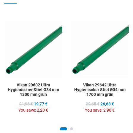
Add to Wishlist
A
Add to Compare
A
Quick View
Q
Vikan 29602 Ultra
Vikan 29642 Ultra
Hygienischer Stiel Ø34 mm
Hygienischer Stiel Ø34 mm
1300 mm grün
1700 mm grün
21,96 €
19,77 €
29,65 €
26,68 €
You save:
2,20 €
You save:
2,96 €