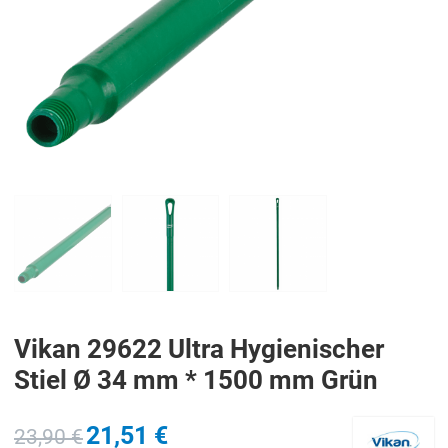
PREV
N
Vikan 29622 Ultra Hygienischer
Stiel Ø 34 mm * 1500 mm Grün
21,51 €
23,90 €