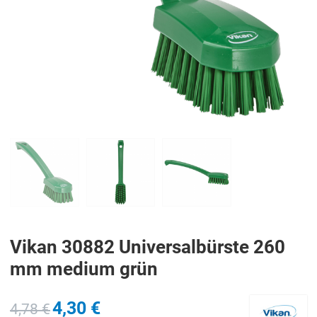
PREV
N
Vikan 30882 Universalbürste 260
mm medium grün
4,30 €
4,78 €