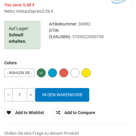
You save:
0,48 €
Netto Verkaufspreis
3,56 €
Artikelnummer:
30882
Auf Lager!
GTIN
Schnell
(EAN,ISBN):
5705022000759
erhalten.
Colors
GREEN
BLUE
RED
WHITE
YELLOW
- WÄHLEN SIE -
Menge
-
+
Add to Wishlist
Add to Compare
Stellen Sie eine Frage zu diesem Produkt