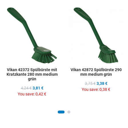
Add to Wishlist
A
Add to Compare
A
Quick View
Q
Vikan 42372 Spülbürste mit
Vikan 42872 Spülbürste 290
Kratzkante 280 mm medium
mm medium grün
grün
3,75 €
3,38 €
4,24 €
3,81 €
You save:
0,38 €
You save:
0,42 €