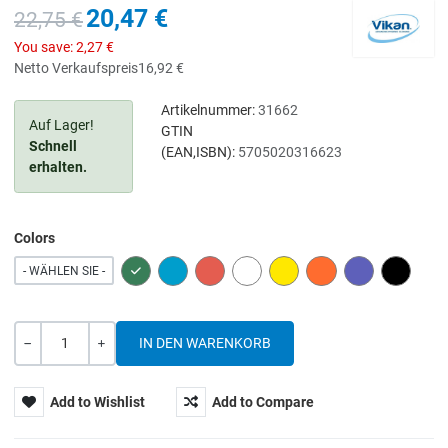
20,47 €
22,75 €
You save:
2,27 €
Netto Verkaufspreis
16,92 €
Artikelnummer:
31662
Auf Lager!
GTIN
Schnell
(EAN,ISBN):
5705020316623
erhalten.
Colors
GREEN
BLUE
RED
WHITE
YELLOW
ORANGE
PURPLE
BLACK
- WÄHLEN SIE -
Menge
-
+
Add to Wishlist
Add to Compare