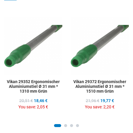
Add to Wishlist
A
Add to Compare
A
Quick View
Q
Vikan 29352 Ergonomischer
Vikan 29372 Ergonomischer
Aluminiumstiel Ø 31 mm *
Aluminiumstiel Ø 31 mm *
1310 mm Grün
1510 mm Grün
20,51 €
18,46 €
21,96 €
19,77 €
You save:
2,05 €
You save:
2,20 €