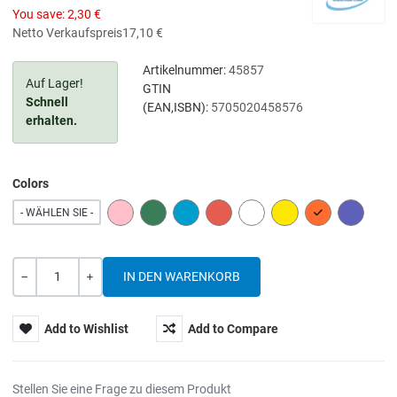
You save:
2,30 €
Netto Verkaufspreis
17,10 €
Artikelnummer:
45857
Auf Lager!
GTIN
Schnell
(EAN,ISBN):
5705020458576
erhalten.
Colors
PINK
GREEN
BLUE
RED
WHITE
YELLOW
ORANGE
PURPLE
- WÄHLEN SIE -
Menge
-
+
Add to Wishlist
Add to Compare
Stellen Sie eine Frage zu diesem Produkt