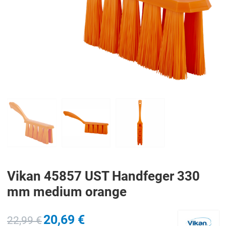
PREV
N
Vikan 45857 UST Handfeger 330
mm medium orange
20,69 €
22,99 €