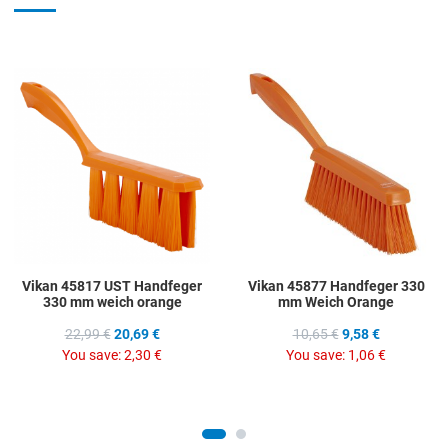
Add to Wishlist
A
Add to Compare
A
Quick View
Q
Vikan 45817 UST Handfeger
Vikan 45877 Handfeger 330
330 mm weich orange
mm Weich Orange
22,99 €
20,69 €
10,65 €
9,58 €
You save:
2,30 €
You save:
1,06 €