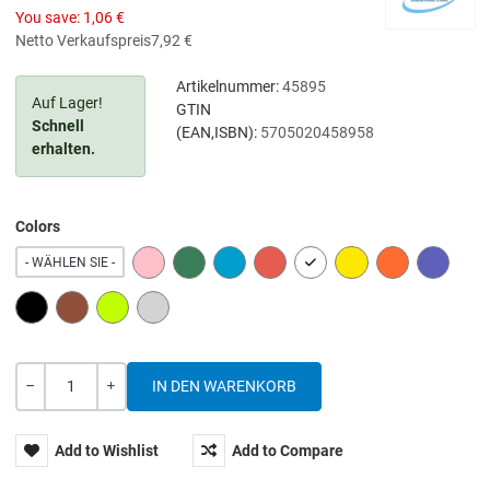
You save:
1,06 €
Netto Verkaufspreis
7,92 €
Artikelnummer:
45895
Auf Lager!
GTIN
Schnell
(EAN,ISBN):
5705020458958
erhalten.
Colors
PINK
GREEN
BLUE
RED
WHITE
YELLOW
ORANGE
PURPLE
- WÄHLEN SIE -
BLACK
BROWN
LIME
GREY
Menge
-
+
Add to Wishlist
Add to Compare