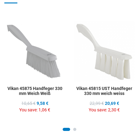
Add to Wishlist
A
Add to Compare
A
Quick View
Q
Vikan 45875 Handfeger 330
Vikan 45815 UST Handfeger
mm Weich Weiß
330 mm weich weiss
10,65 €
9,58 €
22,99 €
20,69 €
You save:
1,06 €
You save:
2,30 €