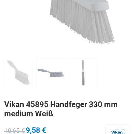
PREV
N
Vikan 45895 Handfeger 330 mm
medium Weiß
9,58 €
10,65 €