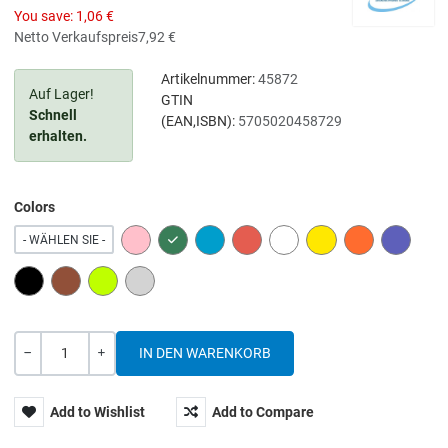
You save:
1,06 €
Netto Verkaufspreis
7,92 €
Artikelnummer:
45872
Auf Lager!
GTIN
Schnell
(EAN,ISBN):
5705020458729
erhalten.
Colors
PINK
GREEN
BLUE
RED
WHITE
YELLOW
ORANGE
PURPLE
- WÄHLEN SIE -
BLACK
BROWN
LIME
GREY
Menge
-
+
Add to Wishlist
Add to Compare