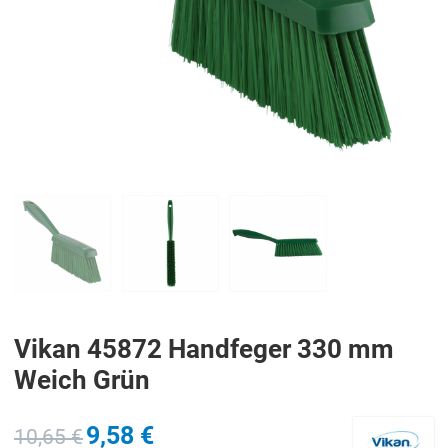
PREV
N
Vikan 45872 Handfeger 330 mm
Weich Grün
9,58 €
10,65 €