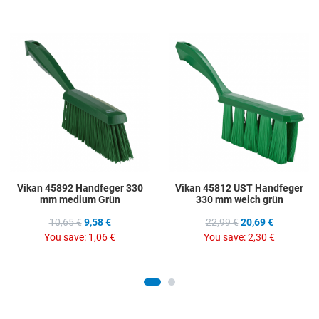
Add to Wishlist
A
Add to Compare
A
Quick View
Q
Vikan 45892 Handfeger 330
Vikan 45812 UST Handfeger
mm medium Grün
330 mm weich grün
10,65 €
9,58 €
22,99 €
20,69 €
You save:
1,06 €
You save:
2,30 €