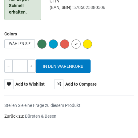
GTIN
Schnell
(EAN,ISBN):
5705025380506
erhalten.
Colors
GREEN
BLUE
RED
WHITE
YELLOW
- WÄHLEN SIE -
Menge
-
+
Add to Wishlist
Add to Compare
Stellen Sie eine Frage zu diesem Produkt
Zurück zu:
Bürsten & Besen