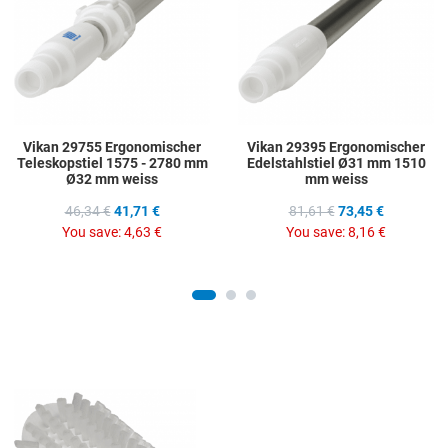
Quick View
Q
Vikan 29755 Ergonomischer
Vikan 29395 Ergonomischer
Teleskopstiel 1575 - 2780 mm
Edelstahlstiel Ø31 mm 1510
Ø32 mm weiss
mm weiss
46,34 €
41,71 €
81,61 €
73,45 €
You save:
4,63 €
You save:
8,16 €
Add to Wishlist