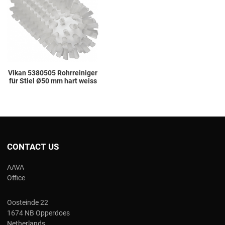
Add to Compare
Quick View
Vikan 5380505 Rohrreiniger
für Stiel Ø50 mm hart weiss
CONTACT US
AAVA
Office
Oosteinde 22
1674 NB Opperdoes
Netherlands