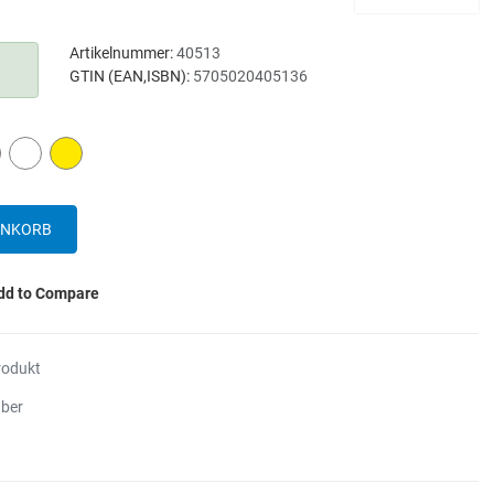
Artikelnummer:
40513
GTIN (EAN,ISBN):
5705020405136
D
WHITE
YELLOW
dd to Compare
rodukt
aber