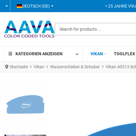
SPRACHE AUSWÄHLEN
DEUTSCH (DE)
> 25 JAHRE VIK
Search for products ...
KATEGORIEN ANZEIGEN
VIKAN
TOOLFLEX
Startseite
Vikan
Wasserschieber & Schaber
Vikan 40513 Sch