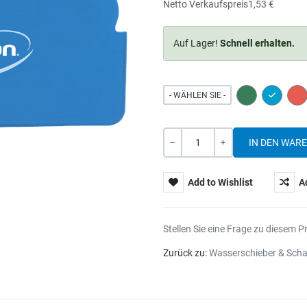
Netto Verkaufspreis
1,53 €
Auf Lager!
Schnell erhalten.
GREEN
BLUE
RE
- WÄHLEN SIE -
Menge
-
+
Add to Wishlist
A
Stellen Sie eine Frage zu diesem P
Zurück zu:
Wasserschieber & Sch