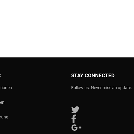
S
STAY CONNECTED
tionen
Follow us. Never miss an update.
nen
Follow us on Twitter
erung
Follow us on Facebook
Follow us on Google Plus