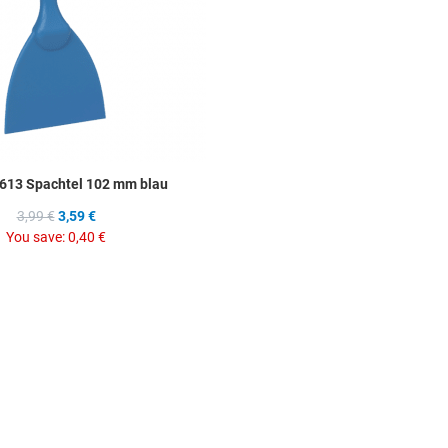
613 Spachtel 102 mm blau
3,99 €
3,59 €
You save:
0,40 €