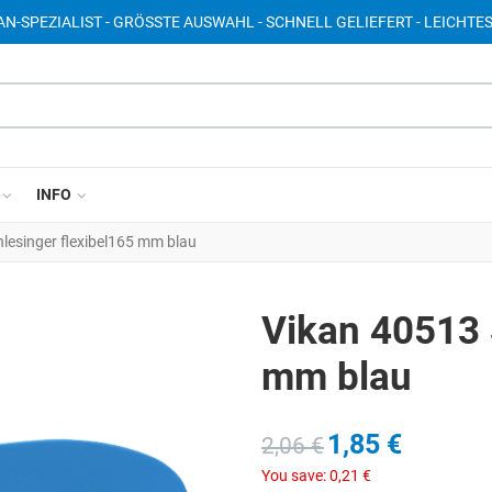
AN-SPEZIALIST - GRÖSSTE AUSWAHL - SCHNELL GELIEFERT - LEICHTE
INFO
lesinger flexibel165 mm blau
Vikan 40513 
mm blau
1,85 €
2,06 €
You save:
0,21 €