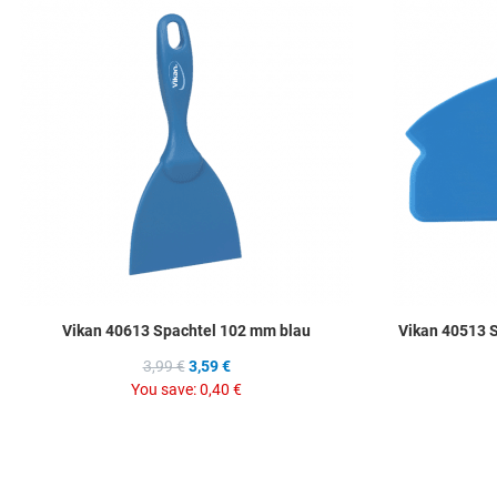
Add to Compare
Quick View
Vikan 40613 Spachtel 102 mm blau
Vikan 40513 S
3,99 €
3,59 €
You save:
0,40 €