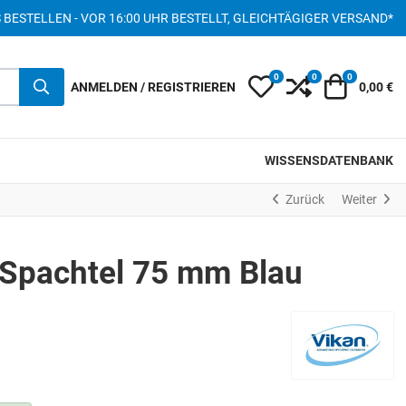
S BESTELLEN - VOR 16:00 UHR BESTELLT, GLEICHTÄGIGER VERSAND*
0
0
0
My Wishlist
Compare
Warenkor
ANMELDEN / REGISTRIEREN
0,00 €
WISSENSDATENBANK
Zurück
Weiter
 Spachtel 75 mm Blau