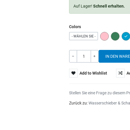
Auf Lager!
Schnell erhalten.
Colors
PINK
GREEN
BL
- WÄHLEN SIE -
Menge
-
+
Add to Wishlist
A
Stellen Sie eine Frage zu diesem P
Zurück zu:
Wasserschieber & Sch