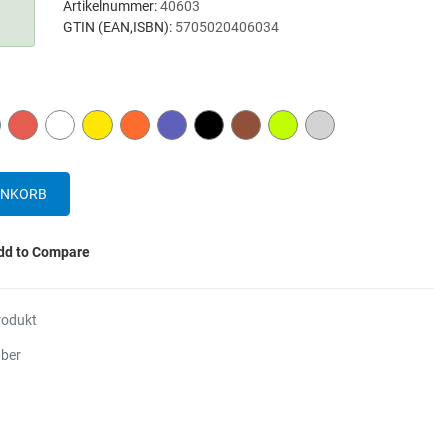
Artikelnummer:
40603
GTIN (EAN,ISBN):
5705020406034
UE
RED
WHITE
YELLOW
ORANGE
PURPLE
BLACK
BROWN
LIME
GREY
dd to Compare
rodukt
aber