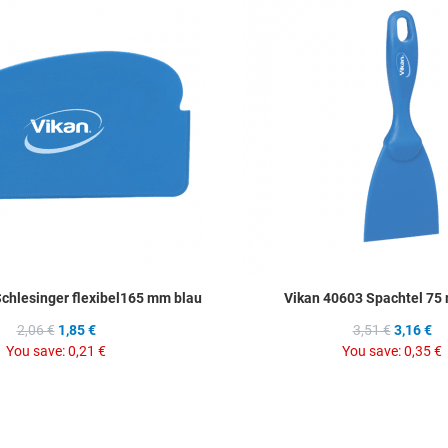
Add to Compare
Quick View
chlesinger flexibel165 mm blau
Vikan 40603 Spachtel 75
2,06 €
1,85 €
3,51 €
3,16 €
You save:
0,21 €
You save:
0,35 €