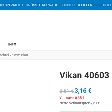
AN-SPEZIALIST - GRÖSSTE AUSWAHL - SCHNELL GELIEFERT - LEICHTE
INFO
achtel 75 mm Blau
Vikan 40603
3,16 €
3,51 €
You save:
0,35 €
Netto Verkaufspreis
2,61 €