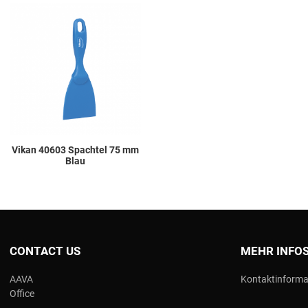
Add to Wishlist
Add to Compare
Quick View
Vikan 40603 Spachtel 75 mm
Blau
CONTACT US
MEHR INFO
AAVA
Kontaktinforma
Office