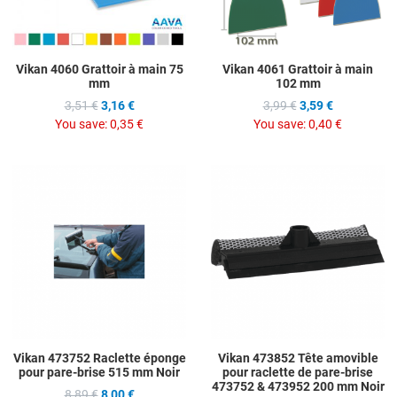
Vikan 4060 Grattoir à main 75
Vikan 4061 Grattoir à main
mm
102 mm
3,51 €
3,16 €
3,99 €
3,59 €
You save:
0,35 €
You save:
0,40 €
Add to Wishlist
A
Add to Compare
A
Quick View
Q
Vikan 473752 Raclette éponge
Vikan 473852 Tête amovible
pour pare-brise 515 mm Noir
pour raclette de pare-brise
473752 & 473952 200 mm Noir
8,89 €
8,00 €