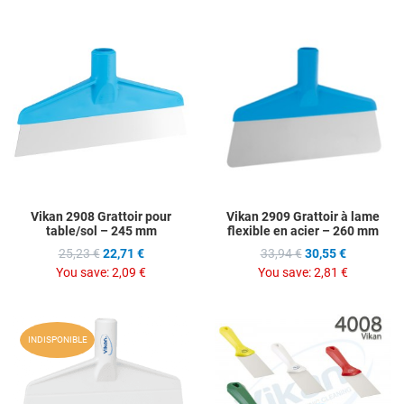
Add to Wishlist
A
Add to Compare
A
Quick View
Q
Vikan 2908 Grattoir pour
Vikan 2909 Grattoir à lame
table/sol – 245 mm
flexible en acier – 260 mm
25,23 €
22,71 €
33,94 €
30,55 €
You save:
2,09 €
You save:
2,81 €
Add to Wishlist
A
INDISPONIBLE
Add to Compare
A