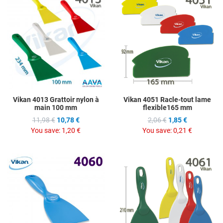
Add to Compare
A
Quick View
Q
Vikan 4013 Grattoir nylon à
Vikan 4051 Racle-tout lame
main 100 mm
flexible165 mm
11,98 €
10,78 €
2,06 €
1,85 €
You save:
1,20 €
You save:
0,21 €
Add to Wishlist
A
Add to Compare
A
Quick View
Q