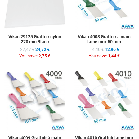
Quick View
Q
Vikan 29125 Grattoir nylon
Vikan 4008 Grattoir à main
270 mm Blanc
lame inox 50 mm
27,47 €
24,72 €
14,40 €
12,96 €
You save:
2,75 €
You save:
1,44 €
Add to Wishlist
A
Add to Compare
A
Quick View
Q
Vikan 4009 Grattoir à main
Vikan 4010 Grattoir lame inox