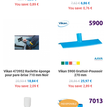
7,62 €
6,86 €
You save:
0,89 €
You save:
0,76 €
Add to Wishlist
A
Add to Compare
A
Quick View
Q
Vikan 473952 Raclette éponge
Vikan 5900 Grattoir-Poussoir
pour pare-brise 710 mm Noir
270 mm
20,93 €
18,84 €
28,86 €
25,97 €
You save:
2,09 €
You save:
2,89 €
Add to Wishlist
A
INDISPONIBLE