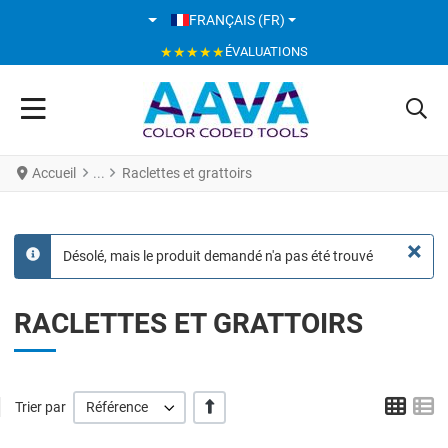
SÉLECTIONNEZ VOTRE LANGUE
FRANÇAIS (FR)
★★★★★
ÉVALUATIONS
Accueil
Raclettes et grattoirs
×
Désolé, mais le produit demandé n'a pas été trouvé
info
RACLETTES ET GRATTOIRS
Grid
L
' +/-'
Trier par
Référence