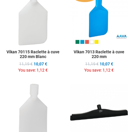
Add to Compare
A
Quick View
Q
Vikan 70115 Raclette à cuve
Vikan 7013 Raclette à cuve
220 mm Blanc
220 mm
11,19 €
10,07 €
11,19 €
10,07 €
You save:
1,12 €
You save:
1,12 €
Add to Wishlist
A
Add to Compare
A
Quick View
Q