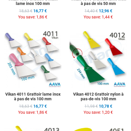
lame inox 100 mm
à pas de vis 50 mm
18,63 €
16,77 €
14,40 €
12,96 €
You save:
1,86 €
You save:
1,44 €
Add to Wishlist
A
Add to Compare
A
Quick View
Q
Vikan 4011 Grattoir lame inox
Vikan 4012 Grattoir nylon à
à pas de vis 100 mm
pas-de-vis 100 mm
18,63 €
16,77 €
11,98 €
10,78 €
You save:
1,86 €
You save:
1,20 €
Add to Wishlist
A