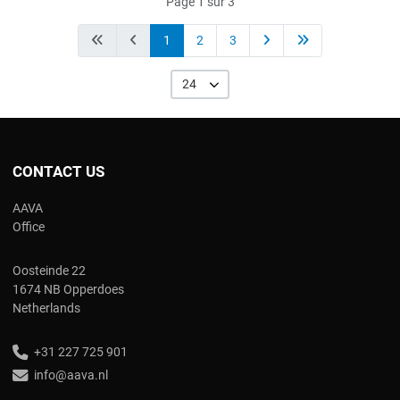
Page 1 sur 3
1
2
3
24
CONTACT US
AAVA
Office
Oosteinde 22
1674 NB Opperdoes
Netherlands
+31 227 725 901
info@aava.nl