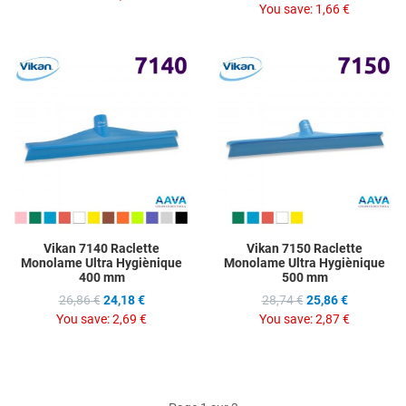
You save:
1,66 €
Add to Wishlist
A
Add to Compare
A
Quick View
Q
Vikan 7140 Raclette
Vikan 7150 Raclette
Monolame Ultra Hygiènique
Monolame Ultra Hygiènique
400 mm
500 mm
26,86 €
24,18 €
28,74 €
25,86 €
You save:
2,69 €
You save:
2,87 €