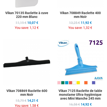
Vikan 70135 Raclette à cuve
Vikan 708849 Raclette 400
220 mm Blanc
mm Noir
11,19 €
10,07 €
13,25 €
11,92 €
You save:
1,12 €
You save:
1,32 €
Add to Wishlist
A
Add to Compare
A
Quick View
Q
Vikan 708869 Raclette 600
Vikan 7125 Raclette de table
mm Noir
monolame Ultra-hygiènique
avec Mini Manche 245 mm
15,79 €
14,21 €
16,58 €
14,92 €
You save:
1,58 €