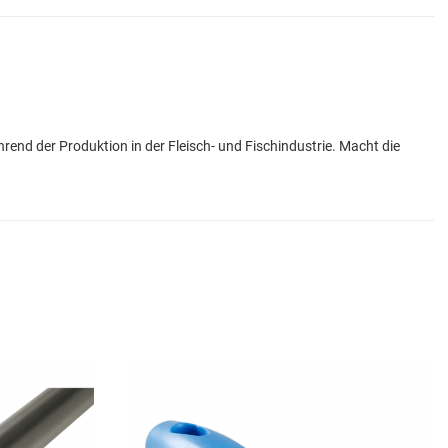
end der Produktion in der Fleisch- und Fischindustrie. Macht die
Add to Wishlist
A
Add to Compare
A