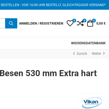
S BESTELLEN - VOR 16:00 UHR BESTELLT, GLEICHTÄGIGER VERSAND*
0
0
0
My Wishlist
Compare
Warenkor
ANMELDEN / REGISTRIEREN
0,00 €
WISSENSDATENBANK
Zurück
Weiter
Besen 530 mm Extra hart