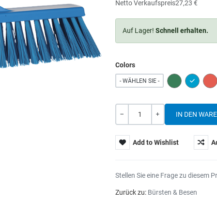
Netto Verkaufspreis
27,23 €
Auf Lager!
Schnell erhalten.
Colors
GREEN
BLUE
RE
- WÄHLEN SIE -
Menge
-
+
Add to Wishlist
A
Stellen Sie eine Frage zu diesem P
Zurück zu:
Bürsten & Besen