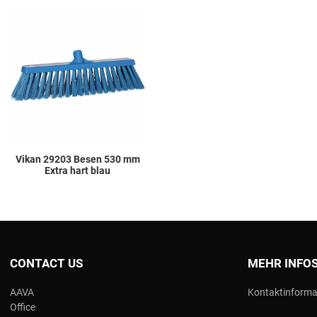
Add to Wishlist
Add to Compare
Quick View
Vikan 29203 Besen 530 mm
Extra hart blau
CONTACT US
MEHR INFO
AAVA
Kontaktinforma
Office